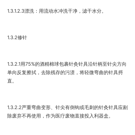
1.3.1.2.3漂洗：用流动水冲洗干净，滤干水分。
1.3.2修针
1.3.2.1用75%的酒精棉球包裹针灸针具沿针柄至针尖方向
单向反复擦拭，去除残存的污渍，将轻微弯曲的针具捋
直。
1.3.2.2严重弯曲变形、针尖有倒钩或毛刺的针灸针具应剔
除废弃不再使用，作为医疗废物直接投入利器盒。