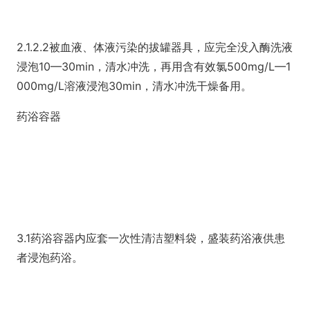
2.1.2.2被血液、体液污染的拔罐器具，应完全没入酶洗液
浸泡10—30min，清水冲洗，再用含有效氯500mg/L—1
000mg/L溶液浸泡30min，清水冲洗干燥备用。
药浴容器
3.1药浴容器内应套一次性清洁塑料袋，盛装药浴液供患
者浸泡药浴。